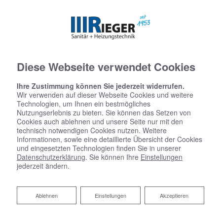
Diese Webseite verwendet Cookies
Ihre Zustimmung können Sie jederzeit widerrufen.
Wir verwenden auf dieser Webseite Cookies und weitere
Technologien, um Ihnen ein bestmögliches
Nutzungserlebnis zu bieten. Sie können das Setzen von
Cookies auch ablehnen und unsere Seite nur mit den
Startseite
»
Bad
»
Badinspiration & Musterbäder
»
Basic-Bad 8,2 ㎡
technisch notwendigen Cookies nutzen. Weitere
Informationen, sowie eine detaillierte Übersicht der Cookies
und eingesetzten Technologien finden Sie in unserer
Basic-Bad 8,2 ㎡
Datenschutzerklärung
. Sie können Ihre
Einstellungen
jederzeit ändern.
Ablehnen
Ablehnen
Einstellungen
Akzeptieren