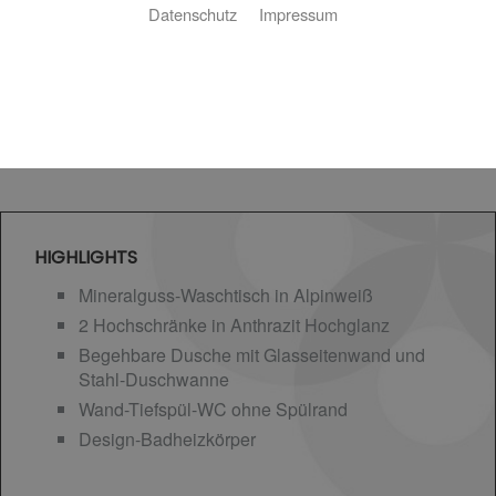
Datenschutz
Impressum
HIGHLIGHTS
Mineralguss-Waschtisch in Alpinweiß
2 Hochschränke in Anthrazit Hochglanz
Begehbare Dusche mit Glasseitenwand und
Stahl-Duschwanne
Wand-Tiefspül-WC ohne Spülrand
Design-Badheizkörper