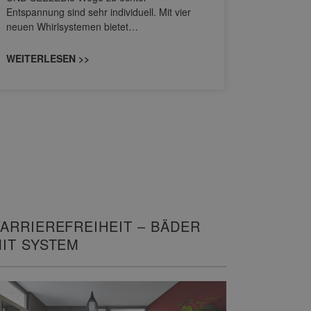
Entspannung sind sehr individuell. Mit vier
von Wascht
neuen Whirlsystemen bietet…
unterschi
konzipiert
WEITERLESEN >>
WEITERL
ARRIEREFREIHEIT – BÄDER
IT SYSTEM