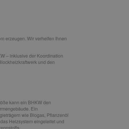
rom erzeugen. Wir verhelfen Ihnen
W – inklusive der Koordination
 Blockheizkraftwerk und den
 Größe kann ein BHKW den
Firmengebäude. Ein
gieträgern wie Biogas, Pflanzenöl
n das Heizsystem eingeleitet und
ennstoffs.