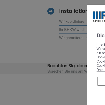
Installation vom 
Wir koordinieren alle beteil
Ihr BHKW wird individuell 
Die
Wir garantieren eine sorgfä
Ihre 
Wir v
ein b
Cooki
Cooki
Beachten Sie, dass es event
Cooki
Daten
Sprechen Sie uns an! Wir informier