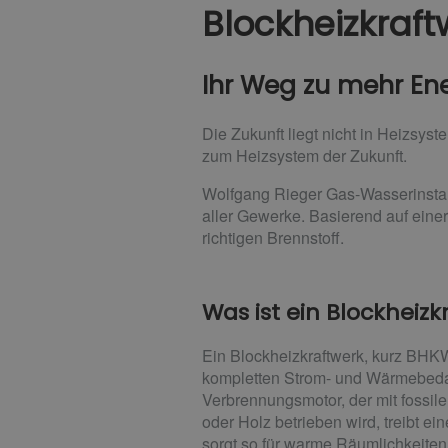
Blockheizkraft
Ihr Weg zu mehr Ene
Die Zukunft liegt nicht in Heizsys
zum Heizsystem der Zukunft.
Wolfgang Rieger Gas-Wasserinstall
aller Gewerke. Basierend auf einer
richtigen Brennstoff.
Was ist ein Blockheizk
Ein Blockheizkraftwerk, kurz BHK
kompletten Strom- und Wärmebedar
Verbrennungsmotor, der mit fossil
oder Holz betrieben wird, treibt e
sorgt so für warme Räumlichkeiten