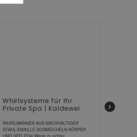
Whirlsysteme für Ihr
Gesta
Private Spa | Kaldewei
alltä
HANS
WHIRLWANNEN AUS NACHHALTIGER
STAHL-EMAILLE SCHMEICHELN KÖRPER
Stil für 
UND SEELEDie Wege zu echter
HANSAGENE