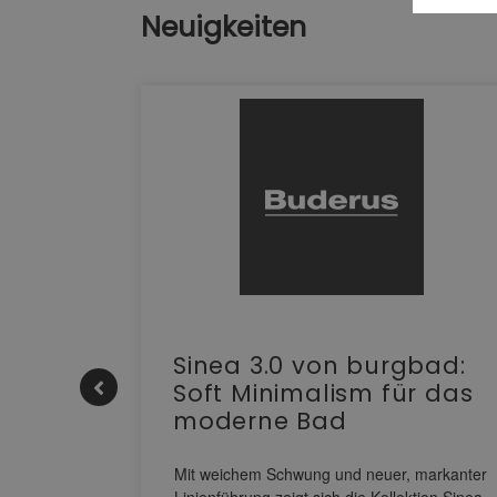
Neuigkeiten
e |
Sinea 3.0 von burgbad:
Soft Minimalism für das
moderne Bad
nskomfort
s
Mit weichem Schwung und neuer, markanter
M NEO
Linienführung zeigt sich die Kollektion Sinea