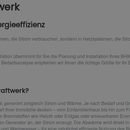
werk
rgieeffizienz
temen, die Strom verbrauchen, sondern in Heizsystemen, die St
ation übernimmt für Sie die Planung und Installation Ihres BHK
 Bedarfsanalyse empfehlen wir Ihnen die richtige Größe für Ihr
raftwerk?
W, generiert zeitgleich Strom und Wärme. Je nach Bedarf und
f Ihrer Immobilie decken – vom Einfamilienhaus bis hin zum 
en Brennstoffen wie Heizöl oder Erdgas oder erneuerbaren Ener
inen Generator an, der Strom erzeugt. Die Abwärme wird direkt i
 und Warmwasser – für eine möglichst effiziente Nutzung des Br