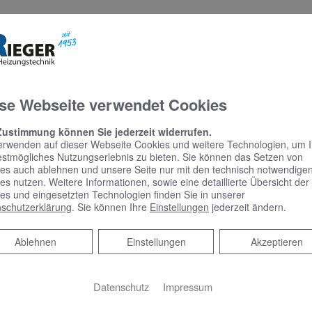
Profi
igten Gewerke für Sie
auf Ihr Heizsystem und Ihre Elektroanlagen abgestimmt
se Webseite verwendet Cookies
ltige und termingerechte Ausführung
Zustimmung können Sie jederzeit widerrufen.
erwenden auf dieser Webseite Cookies und weitere Technologien, um 
estmögliches Nutzungserlebnis zu bieten. Sie können das Setzen von
es auch ablehnen und unsere Seite nur mit den technisch notwendige
es nutzen. Weitere Informationen, sowie eine detaillierte Übersicht der
uell Fördermöglichkeiten gibt.
es und eingesetzten Technologien finden Sie in unserer
schutzerklärung
. Sie können Ihre
Einstellungen
jederzeit ändern.
en Sie.​
Ablehnen
Ablehnen
Einstellungen
Akzeptieren
Datenschutz
Impressum