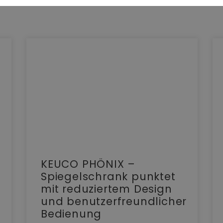
KEUCO PHÖNIX –
Spiegelschrank punktet
mit reduziertem Design
und benutzerfreundlicher
Bedienung